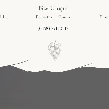
Bize Ulaşın
lık,
Pazartesi – Cuma
Tüm S
(0258) 791 20 19