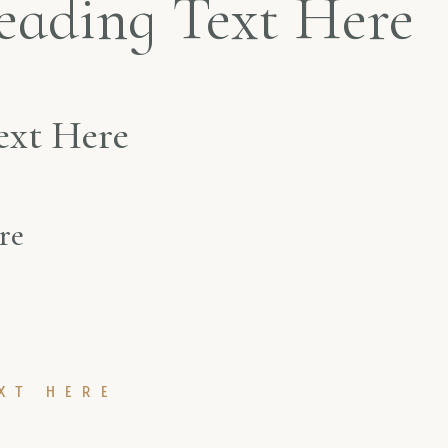
ading Text Here
ext Here
re
XT HERE