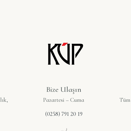
Bize Ulaşın
lık,
Pazartesi – Cuma
Tüm S
(0258) 791 20 19