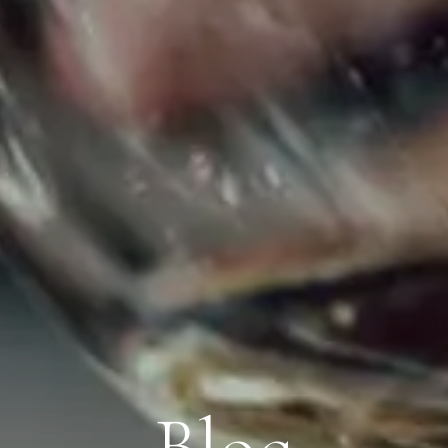
B
l
o
g