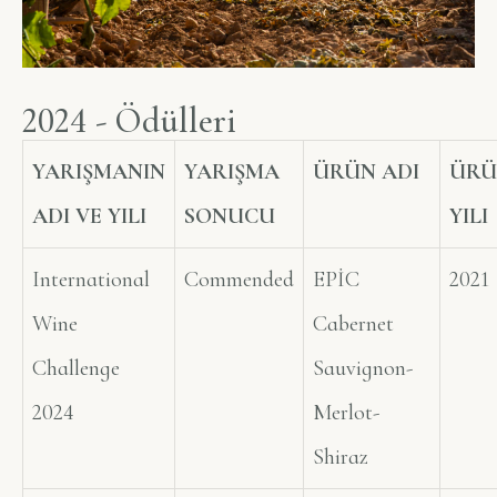
2
0
2
4
-
Ö
d
ü
l
l
e
r
i
YARIŞMANIN
YARIŞMA
ÜRÜN ADI
ÜRÜ
ADI VE YILI
SONUCU
YILI
International
Commended
EPİC
2021
Wine
Cabernet
Challenge
Sauvignon-
2024
Merlot-
Shiraz