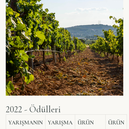
2
0
2
2
-
Ö
d
ü
l
l
e
r
i
YARIŞMANIN
YARIŞMA
ÜRÜN
ÜRÜN