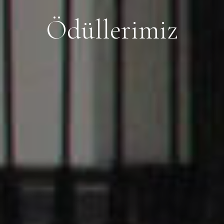
Ö
d
ü
l
l
e
r
i
m
i
z