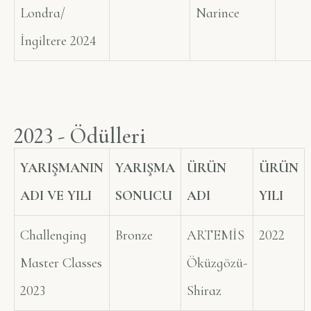
Londra/
Narince
İngiltere 2024
2
0
2
3
-
Ö
d
ü
l
l
e
r
i
YARIŞMANIN
YARIŞMA
ÜRÜN
ÜRÜN
ADI VE YILI
SONUCU
ADI
YILI
Challenging
Bronze
ARTEMİS
2022
Master Classes
Öküzgözü-
2023
Shiraz