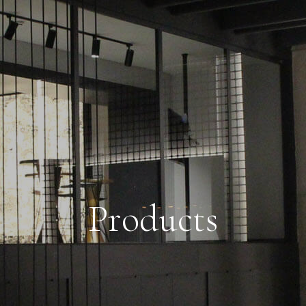
P
r
o
d
u
c
t
s